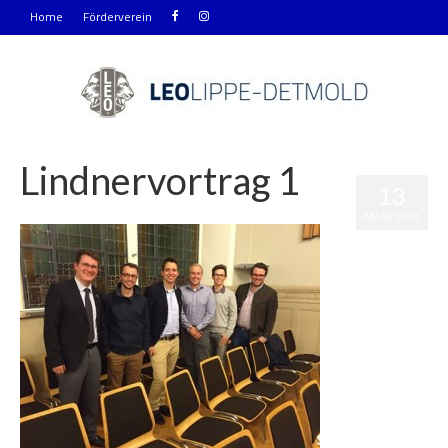
Home
Förderverein
Lindnervortrag 1
13
|
0
MÄRZ 2016