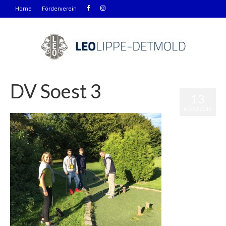
Home
Förderverein
DV Soest 3
13
|
0
MÄRZ 2016