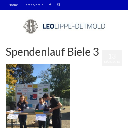
Home
Förderverein
Spendenlauf Biele 3
13
|
0
MÄRZ 2016