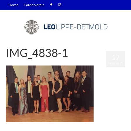
Home
Förderverein
IMG_4838-1
17
|
0
NOV. 2015