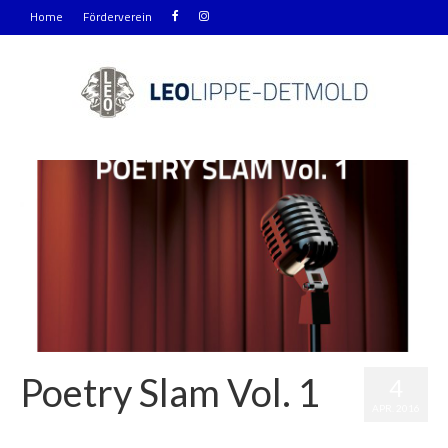
Home
Förderverein
Poetry Slam Vol. 1
4
APR. 2016
Veröffentlicht in:
Activities
|
0