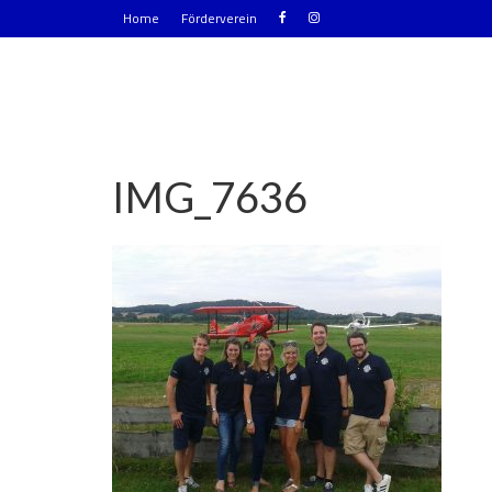
Home
Förderverein
IMG_7636
|
0