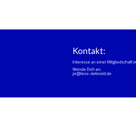
Kontakt:
Interesse an einer Mitgliedschaft 
Wende Dich an:
pr@leos-detmold.de