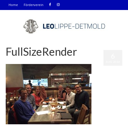
Home
Förderverein
FullSizeRender
6
|
0
AUG. 2016