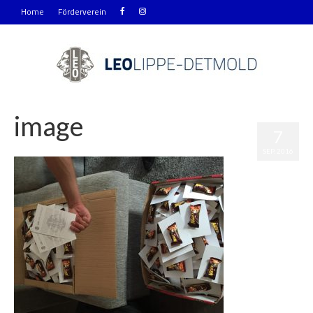
Home
Förderverein
image
7
|
0
SEP. 2016