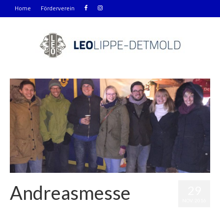
Home
Förderverein
Andreasmesse
29
NOV. 2016
Veröffentlicht in:
Allgemein
,
Clubleben
|
0