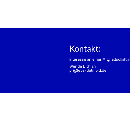
Kontakt:
Interesse an einer Mitgliedschaft 
Wende Dich an:
pr@leos-detmold.de