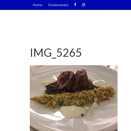
Home
Förderverein
IMG_5265
|
0