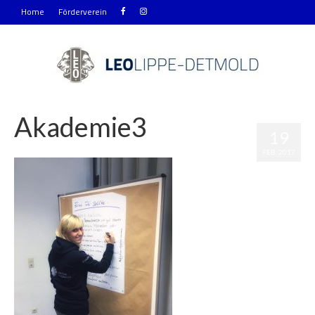
Home
Förderverein
Akademie3
19
|
0
FEB. 2017