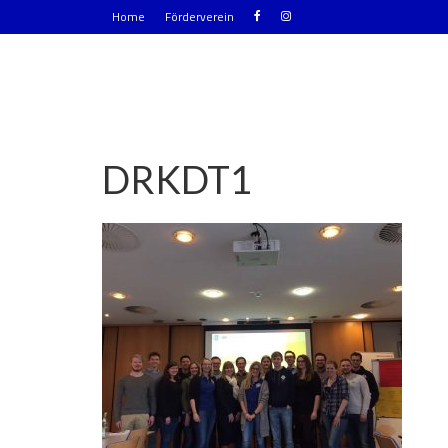
Home
Förderverein
DRKDT1
|
0