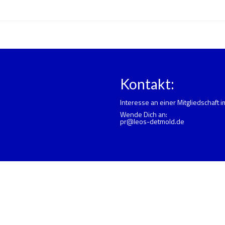
Kontakt:
Interesse an einer Mitgliedschaft 
Wende Dich an:
pr@leos-detmold.de