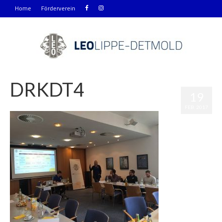
Home
Förderverein
DRKDT4
19
|
0
FEB. 2017