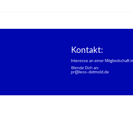
Kontakt:
Interesse an einer Mitgliedschaft 
Wende Dich an:
pr@leos-detmold.de