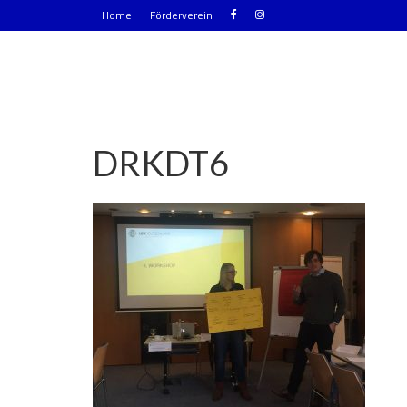
Home
Förderverein
DRKDT6
|
0