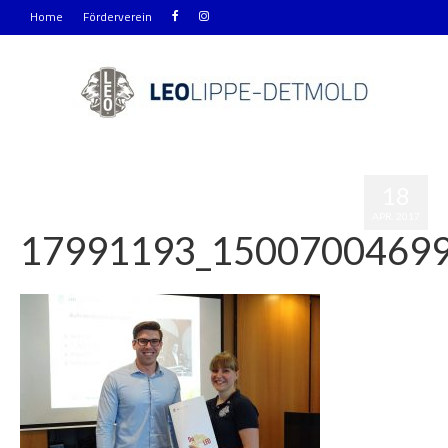
Home
Förderverein
18
APR. 2017
17991193_1500700469
|
0