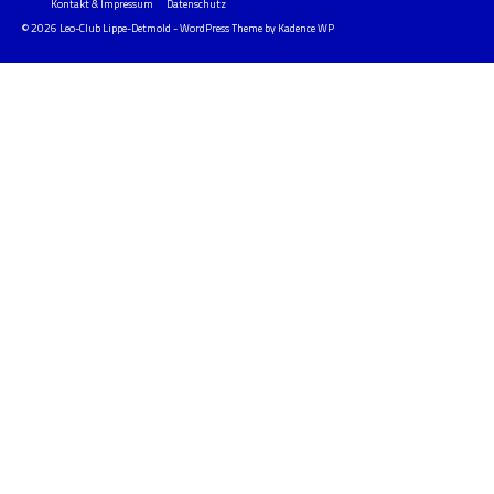
Kontakt & Impressum
Datenschutz
© 2026 Leo-Club Lippe-Detmold - WordPress Theme by
Kadence WP