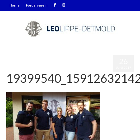
Home
Förderverein
26
JUNI 2017
19399540_1591263214
|
0