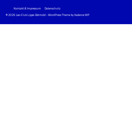
Kontakt & Impressum
Datenschutz
© 2026 Leo-Club Lippe-Detmold - WordPress Theme by
Kadence WP