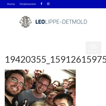
Home
Förderverein
26
JUNI 2017
19420355_1591261597
|
0