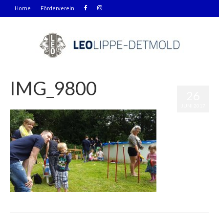
Home
Förderverein
IMG_9800
26
|
0
JUNI 2017