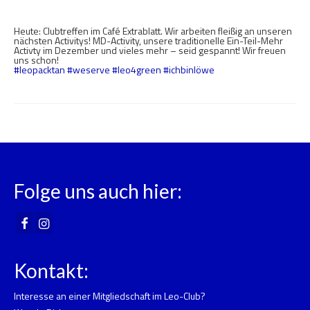
Veröffentlicht in:
Allgemein
,
Clubleben
|
0
Heute: Clubtreffen im Café Extrablatt. Wir arbeiten fleißig an unseren
nächsten Activitys! MD-Activity, unsere traditionelle Ein-Teil-Mehr
Activty im Dezember und vieles mehr – seid gespannt! Wir freuen
uns schon!
#
leopacktan
#
weserve
#
leo4green
#
ichbinlöwe
Folge uns auch hier:
Kontakt:
Interesse an einer Mitgliedschaft im Leo-Club?