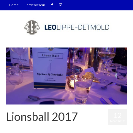
Home
Förderverein
Lionsball 2017
12
NOV. 2017
Veröffentlicht in:
Allgemein
,
Clubleben
,
Leo&Lions
|
0