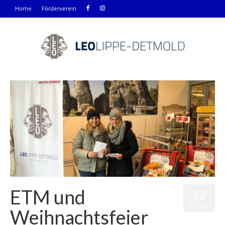
Home
Förderverein
ETM und
22
DEZ. 2017
Weihnachtsfeier