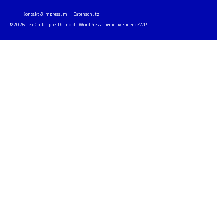
Kontakt & Impressum
Datenschutz
© 2026 Leo-Club Lippe-Detmold - WordPress Theme by
Kadence WP