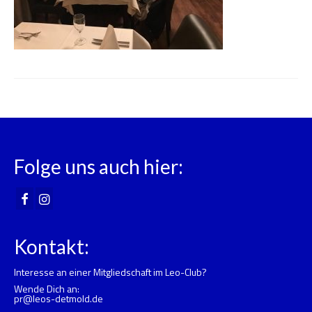
Folge uns auch hier:
Kontakt:
Interesse an einer Mitgliedschaft im Leo-Club?
Wende Dich an:
pr@leos-detmold.de