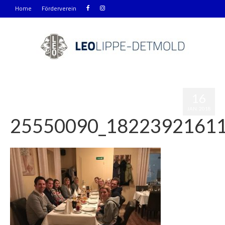
Home
Förderverein
16
JAN. 2018
25550090_1822392161
|
0