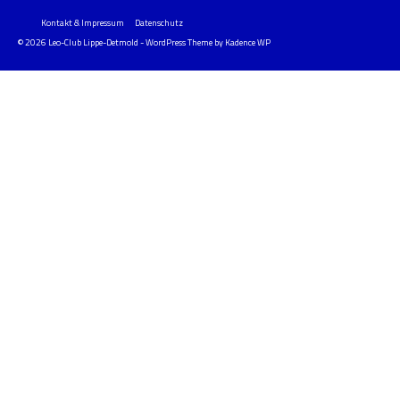
Kontakt & Impressum
Datenschutz
© 2026 Leo-Club Lippe-Detmold - WordPress Theme by
Kadence WP