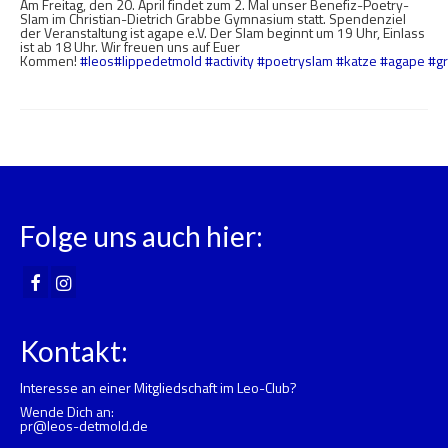
Am Freitag, den 20. April findet zum 2. Mal unser Benefiz-Poetry-
Slam im Christian-Dietrich Grabbe Gymnasium statt. Spendenziel
der Veranstaltung ist agape e.V. Der Slam beginnt um 19 Uhr, Einlass
ist ab 18 Uhr. Wir freuen uns auf Euer
Kommen!
#leos
#lippedetmold
#activity
#poetryslam
#katze
#agape
#g
Folge uns auch hier:
Kontakt:
Interesse an einer Mitgliedschaft im Leo-Club?
Wende Dich an:
pr@leos-detmold.de