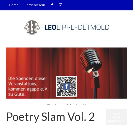
Home
Förderverein
Poetry Slam Vol. 2
20
MÄRZ 2018
Veröffentlicht in:
Activities
,
Allgemein
,
Clubleben
|
0