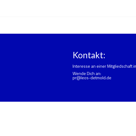
Kontakt:
Interesse an einer Mitgliedschaft 
Wende Dich an:
pr@leos-detmold.de