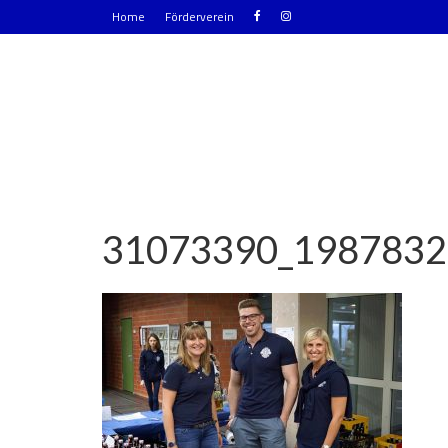
Home
Förderverein
31073390_1987832
|
0