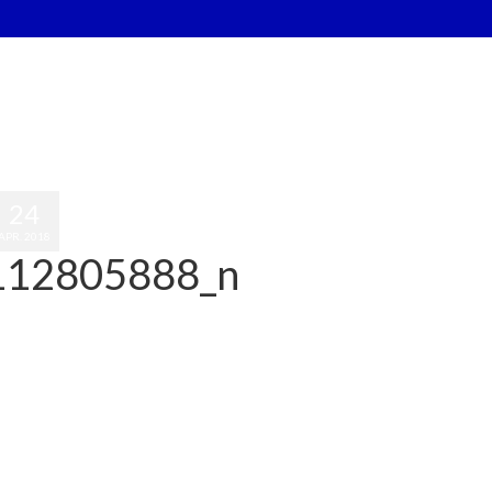
24
APR. 2018
112805888_n