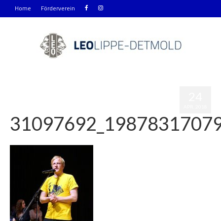
Home
Förderverein
24
APR. 2018
31097692_1987831707
|
0