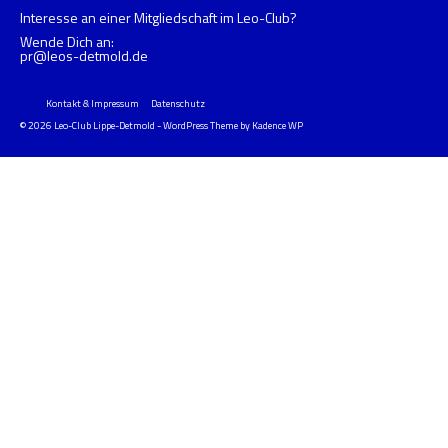
Interesse an einer Mitgliedschaft im Leo-Club?
Wende Dich an:
pr@leos-detmold.de
Kontakt & Impressum
Datenschutz
© 2026 Leo-Club Lippe-Detmold - WordPress Theme by
Kadence WP