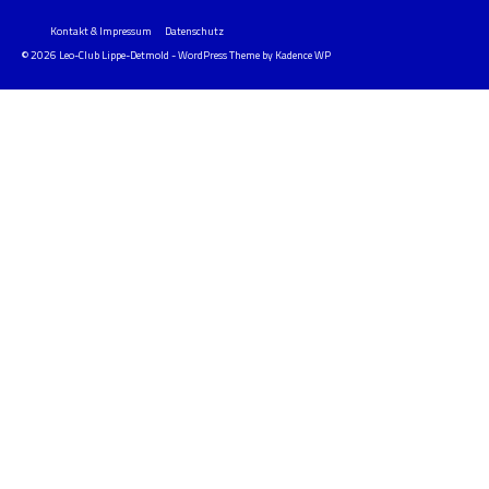
Kontakt & Impressum
Datenschutz
© 2026 Leo-Club Lippe-Detmold - WordPress Theme by
Kadence WP