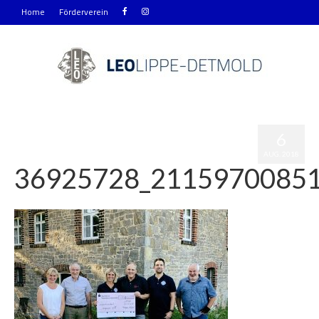
Home
Förderverein
6
AUG. 2018
36925728_2115970085
|
0