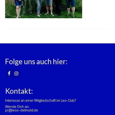
Folge uns auch hier:
Kontakt:
Interesse an einer Mitgliedschaft im Leo-Club?
Wende Dich an:
pr@leos-detmold.de