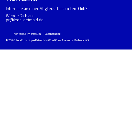
Interesse an einer Mitgliedschaft im Leo-Club?
Wende Dich an:
pr@leos-detmold.de
Kontakt & Impressum
Datenschutz
© 2026 Leo-Club Lippe-Detmold - WordPress Theme by
Kadence WP