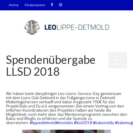
Home
Förderverein
Spendenübergabe
27
JULI 2018
LLSD 2018
Veröffentlicht in:
Activities
,
Allgemein
,
Clubleben
,
Distriktveranstaltung
,
Leo&Lions
,
Multidistriktveranstaltung
|
0
Wir haben beim diesjährigen Leo-Lions-Service-Day gemeinsam
mit dem Lions Club Detmold in der Fußgängerzone in Detmold
Muttertagsherzen verkauft und dabei insgesamt 700€ für das
Projekt Balu und Du e.V. eingenommen. Bei einem Vortrag von den
örtlichen Koordinatoren des Projektes hatten wir heute die
Möglichkeit, noch mehr über das Mentorenprogramm zwischen den
Balus und Moglis zu erfahren und die Spende zu
überreichen.
#lippedetmold
#leoclubs
#llsd2018
#baluunddu
#balumogl