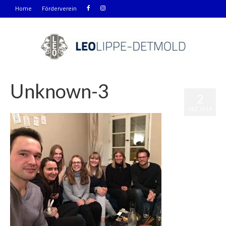
Home
Förderverein
Unknown-3
2
|
0
DEZ. 2019