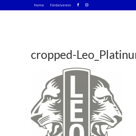
Home
Förderverein
cropped-Leo_Plati
|
0