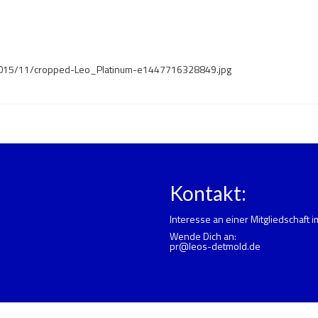
2015/11/cropped-Leo_Platinum-e1447716328849.jpg
Kontakt:
Interesse an einer Mitgliedschaft 
Wende Dich an:
pr@leos-detmold.de