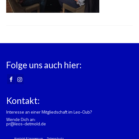
Folge uns auch hier:
Kontakt:
Interesse an einer Mitgliedschaft im Leo-Club?
Wende Dich an:
pr@leos-detmold.de
Kontakt & Impressum
Datenschutz