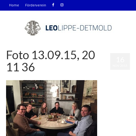
Home
Förderverein
Foto 13.09.15, 20
16
11 36
NOV. 2015
|
0