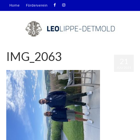
Home
Förderverein
IMG_2063
21
|
0
JULI 2021