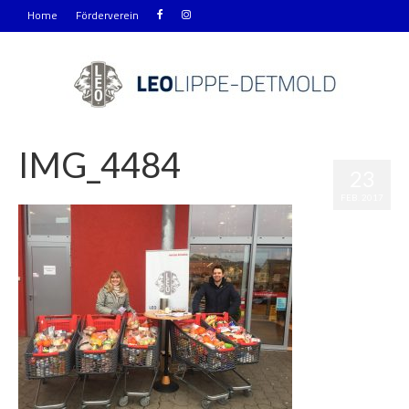
Home
Förderverein
IMG_4484
23
|
0
FEB. 2017