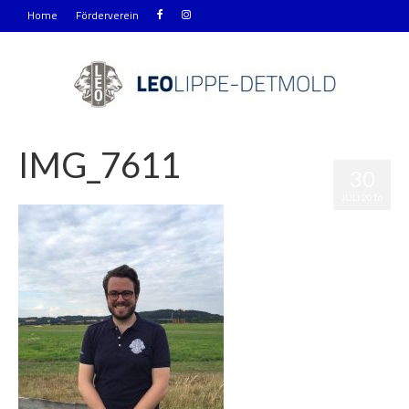
Home
Förderverein
IMG_7611
30
|
0
JULI 2016