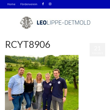
Home
Förderverein
RCYT8906
21
|
0
JULI 2021